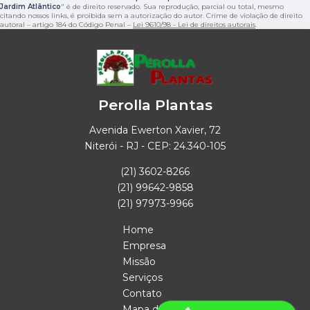
Jardim Atlântico
" é de direito reservado. Sua reprodução, parcial ou total, mesmo
citando nossos links, é proibida sem a autorização do autor. Crime de violação de direito
autoral – artigo 184 do Código Penal –
Lei 9610/98 - Lei de direitos autorais
.
Perolla Plantas
Avenida Ewerton Xavier, 72
Niterói - RJ - CEP: 24.340-105
(21) 3602-8266
(21) 99642-9858
(21) 97973-9966
Home
Empresa
Missão
Serviços
Contato
Mapa do site