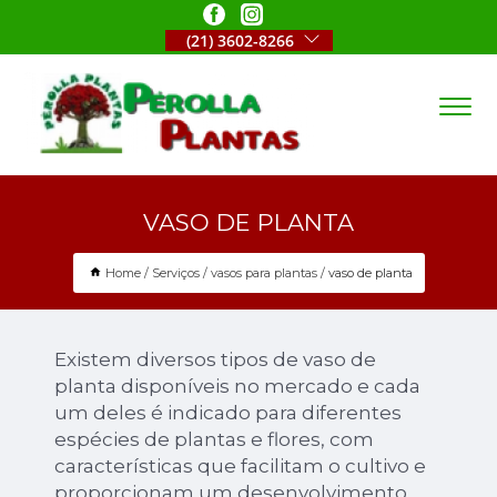
(21) 3602-8266
VASO DE PLANTA
Home
Serviços
vasos para plantas
vaso de planta
Existem diversos tipos de vaso de
planta disponíveis no mercado e cada
um deles é indicado para diferentes
espécies de plantas e flores, com
características que facilitam o cultivo e
proporcionam um desenvolvimento