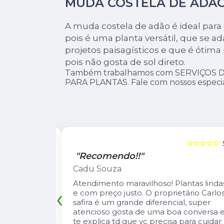
MUDA COSTELA DE ADÃ
A muda costela de adão é ideal para d
pois é uma planta versátil, que se ad
projetos paisagísticos e que é ótima 
pois não gosta de sol direto.
Também trabalhamos com SERVIÇOS 
PARA PLANTAS. Fale com nossos especial
☆☆☆☆☆
5
☆☆☆☆☆
"Recomendo!!"
Leandro Suzarte
tas lindas e
A Pérolla Plantas é uma loja com algun
‹
io Carlos
diferenciais na região. Sempre com
, super
muitas plantas e estoque que nos
onversa e te
atende, tbm sempre estão trazendo
 cuidar de
novidades, são proativos no