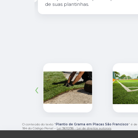
atendimento e desejo do cliente e a
entrega e execução de projetos deles 
muito rápido.
‹
O conteúdo do texto "
Plantio de Grama em Placas São Francisco
" é de
184 do Código Penal –
Lei 9610/98 - Lei de direitos autorais
.