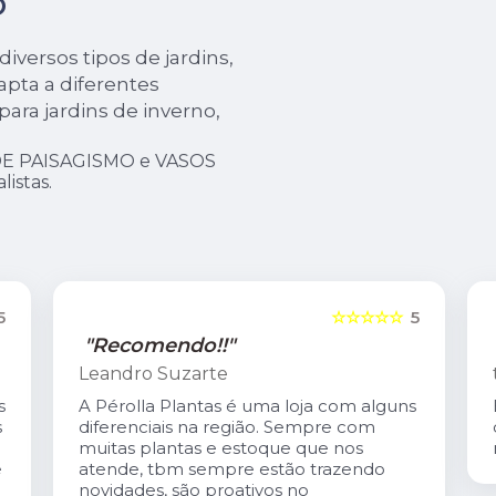
O
iversos tipos de jardins,
apta a diferentes
para jardins de inverno,
DE PAISAGISMO e VASOS
istas.
5
☆☆☆☆☆
5
"Recomendo!!"
tereza coutinho
s
Excelente atendimento. O Carlis,dono
da loja é especialmente gentil. A loja é
maravilhosa!