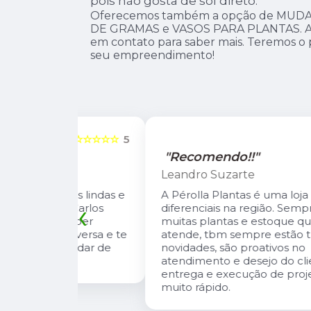
pois não gosta de sol direto.
Oferecemos também a opção de MUDA
DE GRAMAS e VASOS PARA PLANTAS. Ass
em contato para saber mais. Teremos o
seu empreendimento!
☆☆☆☆☆
5
☆☆☆☆☆
"Recomendo!!"
Leandro Suzarte
tas lindas e
A Pérolla Plantas é uma loja com algun
‹
io Carlos
diferenciais na região. Sempre com
, super
muitas plantas e estoque que nos
onversa e te
atende, tbm sempre estão trazendo
 cuidar de
novidades, são proativos no
atendimento e desejo do cliente e a
entrega e execução de projetos deles 
muito rápido.