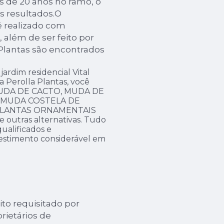
s de 20 anos no ramo, o
s resultados.O
é realizado com
 além de ser feito por
 Plantas são encontrados
ardim residencial Vital
la Perolla Plantas, você
MUDA DE CACTO, MUDA DE
 MUDA COSTELA DE
 PLANTAS ORNAMENTAIS
 outras alternativas. Tudo
qualificados e
vestimento considerável em
to requisitado por
rietários de