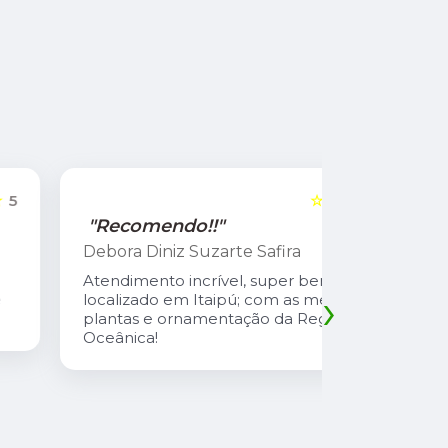
☆☆☆☆☆
5
"Recomendo!!"
"Recome
Debora Diniz Suzarte Safira
Cadu Sou
Atendimento incrível, super bem
Atendiment
›
localizado em Itaipú; com as melhores
com preço 
plantas e ornamentação da Região
safira é u
Oceânica!
atencioso
explica td
suas plant