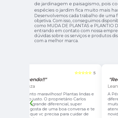
de jardinagem e paisagismo, pois c
espécies o jardim fica muito mais ha
Desenvolvemos cada trabalho de uma fo
objetiva. Com isso, conseguimos disponib
como MUDA DE PLANTAS e PLANTIO DE
entrando em contato com nossa empresa
dúvidas sobre os serviços e produtos di
com a melhor marca.
☆☆☆☆☆
5
☆☆☆☆☆
"Recomendo!!"
Leandro Suzarte
tas lindas e
A Pérolla Plantas é uma loja com algun
‹
io Carlos
diferenciais na região. Sempre com
, super
muitas plantas e estoque que nos
onversa e te
atende, tbm sempre estão trazendo
 cuidar de
novidades, são proativos no