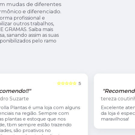
om mudas de diferentes
rmônico e diferenciado.
rma profissional e
ilizar outros trabalhos,
 GRAMAS. Saiba mais
, sanando assim as suas
sponibilizados pelo ramo
5
☆☆☆☆☆
5
"Recomendo!!"
tereza coutinho
s
Excelente atendimento. O Carlis,dono
da loja é especialmente gentil. A loja é
maravilhosa!