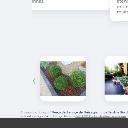
atendimento e desejo do cliente e a
entrega e execução de projetos deles 
muito rápido.
‹
O conteúdo do texto "
Preço de Serviço de Paisagismo de Jardim Rio d
autoral – artigo 184 do Código Penal –
Lei 9610/98 - Lei de direitos autorais
.