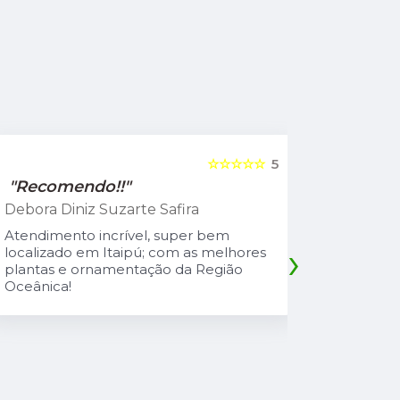
☆☆☆☆☆
5
"Recomendo!!"
"Recome
Debora Diniz Suzarte Safira
Cadu Sou
Atendimento incrível, super bem
Atendiment
›
localizado em Itaipú; com as melhores
com preço 
plantas e ornamentação da Região
safira é u
Oceânica!
atencioso
explica td
suas plant