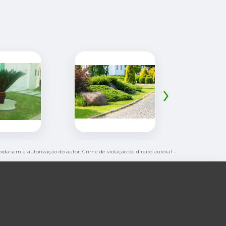
›
ibida sem a autorização do autor. Crime de violação de direito autoral –