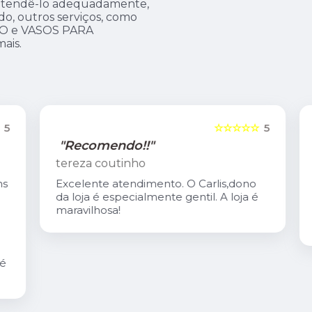
a atendê-lo adequadamente,
do, outros serviços, como
MO e VASOS PARA
ais.
5
☆☆☆☆☆
5
"Recomendo!!"
tereza coutinho
s
Excelente atendimento. O Carlis,dono
da loja é especialmente gentil. A loja é
maravilhosa!
é