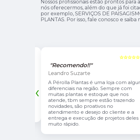
Nossos profissionais estão prontos par
nós oferecermos, além do que já foi cita
por exemplo, SERVIÇOS DE PAISAGIS
PLANTAS. Por isso, fale conosco e saiba m
☆☆☆☆☆
5
☆☆☆☆☆
"Recomendo!!"
Leandro Suzarte
tas lindas e
A Pérolla Plantas é uma loja com algun
‹
io Carlos
diferenciais na região. Sempre com
, super
muitas plantas e estoque que nos
onversa e te
atende, tbm sempre estão trazendo
 cuidar de
novidades, são proativos no
atendimento e desejo do cliente e a
entrega e execução de projetos deles 
muito rápido.