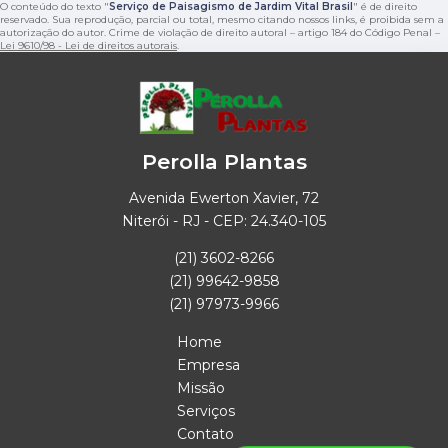
O conteúdo do texto "
Serviço de Paisagismo de Jardim Vital Brasil
" é de direito
reservado. Sua reprodução, parcial ou total, mesmo citando nossos links, é proibida sem a
autorização do autor. Crime de violação de direito autoral – artigo 184 do Código Penal –
Lei 9610/98 - Lei de direitos autorais
.
Perolla Plantas
Avenida Ewerton Xavier, 72
Niterói - RJ - CEP: 24.340-105
(21) 3602-8266
(21) 99642-9858
(21) 97973-9966
Home
Empresa
Missão
Serviços
Contato