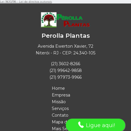
Lei 9610/98 - Lei de direitos autorais
.
Perolla Plantas
Avenida Ewerton Xavier, 72
Niterói - RJ - CEP: 24.340-105
(21) 3602-8266
(21) 99642-9858
(21) 97973-9966
Home
Empresa
Missão
Serviços
Contato
Mapa do site
Ligue aqui!
Mais Serviços