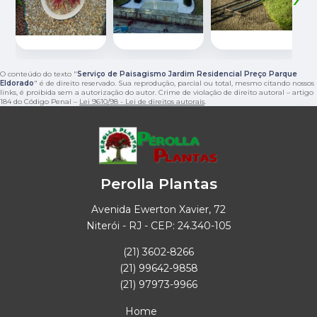
O conteúdo do texto "
Serviço de Paisagismo Jardim Residencial Preço Parque
Eldorado
" é de direito reservado. Sua reprodução, parcial ou total, mesmo citando nossos
links, é proibida sem a autorização do autor. Crime de violação de direito autoral – artigo
184 do Código Penal –
Lei 9610/98 - Lei de direitos autorais
.
Perolla Plantas
Avenida Ewerton Xavier, 72
Niterói - RJ - CEP: 24.340-105
(21) 3602-8266
(21) 99642-9858
(21) 97973-9966
Home