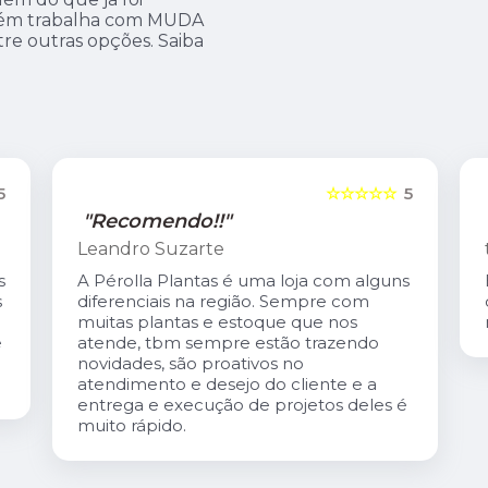
ém trabalha com MUDA
 outras opções. Saiba
5
☆☆☆☆☆
5
"Recomendo!!"
tereza coutinho
s
Excelente atendimento. O Carlis,dono
da loja é especialmente gentil. A loja é
maravilhosa!
é