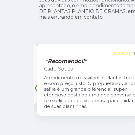
apresentado, o empreendimento tamb
DE PLANTAS PLANTIO DE GRAMAS, entre
mais entrando em contato.
☆☆☆☆☆
5
☆☆☆☆☆
"Recomendo!!"
Leandro Suzarte
tas lindas e
A Pérolla Plantas é uma loja com algun
‹
io Carlos
diferenciais na região. Sempre com
, super
muitas plantas e estoque que nos
onversa e te
atende, tbm sempre estão trazendo
 cuidar de
novidades, são proativos no
atendimento e desejo do cliente e a
entrega e execução de projetos deles 
muito rápido.