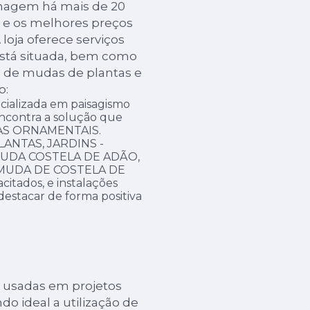
inagem há mais de 20
s e os melhores preços
loja oferece serviços
 está situada, bem como
m de mudas de plantas e
o:
ializada em paisagismo
encontra a solução que
NTAS ORNAMENTAIS.
LANTAS, JARDINS -
 MUDA COSTELA DE ADÃO,
MUDA DE COSTELA DE
itados, e instalações
destacar de forma positiva
 usadas em projetos
do ideal a utilização de