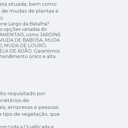
 está situada, bem como
m de mudas de plantas e
o:
one Largo da Batalha?
ão opções variadas do
AMENTAIS, como JARDINS
J, MUDA DE BABOSA, MUDA
O, MUDA DE LOURO,
LA DE ADÃO. Garantimos
 atendimento único e alta
to requisitado por
rietários de
ais, empresas e pessoas
e tipo de vegetação, que
 com toda a Qualificada e