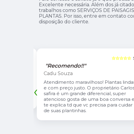
Excelente necessária. Além dos já cita
trabalhos como SERVIÇOS DE PAISAG
PLANTAS. Por isso, entre em contato c
disposição do cliente.
☆☆☆☆☆
5
☆☆☆☆☆
"Recomendo!!"
Leandro Suzarte
tas lindas e
A Pérolla Plantas é uma loja com algun
‹
io Carlos
diferenciais na região. Sempre com
, super
muitas plantas e estoque que nos
onversa e te
atende, tbm sempre estão trazendo
 cuidar de
novidades, são proativos no
atendimento e desejo do cliente e a
entrega e execução de projetos deles 
muito rápido.