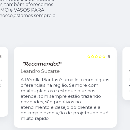
dos, também oferecemos
ISMO e VASOS PARA
onosco,estamos sempre a
5
☆☆☆☆☆
5
"Recomendo!!"
tereza coutinho
s
Excelente atendimento. O Carlis,dono
da loja é especialmente gentil. A loja é
maravilhosa!
é