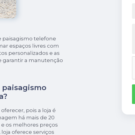
 paisagismo telefone
rmar espaços livres com
tos personalizados e as
e garantir a manutenção
e paisagismo
a?
oferecer, pois a loja é
inagem há mais de 20
s e os melhores preços
loja oferece serviços