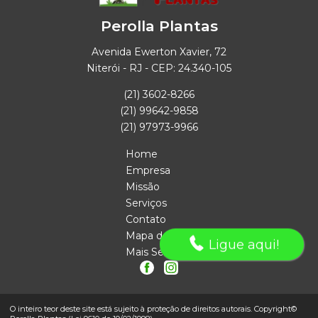
Perolla Plantas
Avenida Ewerton Xavier, 72
Niterói - RJ - CEP: 24.340-105
(21) 3602-8266
(21) 99642-9858
(21) 97973-9966
Home
Empresa
Missão
Serviços
Contato
Mapa do site
Ligue aqui!
Mais Serviços
O inteiro teor deste site está sujeito à proteção de direitos autorais. Copyright©