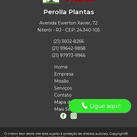
Perolla Plantas
Avenida Ewerton Xavier, 72
Niterói - RJ - CEP: 24.340-105
(21) 3602-8266
(21) 99642-9858
(21) 97973-9966
Home
Empresa
Missão
Serviços
Contato
Mapa do site
Ligue aqui!
Mais Serviços
O inteiro teor deste site está sujeito à proteção de direitos autorais. Copyright©