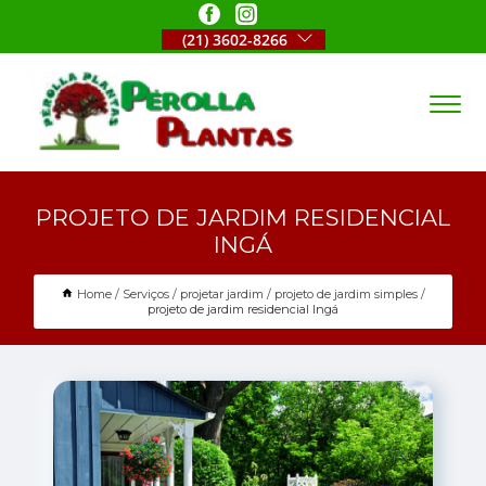
(21) 3602-8266
PROJETO DE JARDIM RESIDENCIAL
INGÁ
Home
Serviços
projetar jardim
projeto de jardim simples
projeto de jardim residencial Ingá