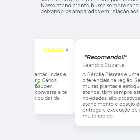
Nosso atendimento busca sempre sanar a
deixando-os amparados em relação aos
☆☆☆☆☆
5
☆☆☆☆☆
"Recomendo!!"
Leandro Suzarte
tas lindas e
A Pérolla Plantas é uma loja com algun
‹
io Carlos
diferenciais na região. Sempre com
, super
muitas plantas e estoque que nos
onversa e te
atende, tbm sempre estão trazendo
 cuidar de
novidades, são proativos no
atendimento e desejo do cliente e a
entrega e execução de projetos deles 
muito rápido.