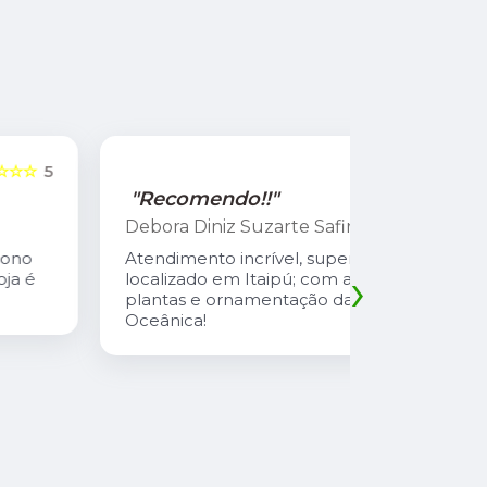
☆☆☆☆☆
5
"Recomendo!!"
"Recome
Debora Diniz Suzarte Safira
Cadu Sou
Atendimento incrível, super bem
Atendiment
›
localizado em Itaipú; com as melhores
com preço 
plantas e ornamentação da Região
safira é u
Oceânica!
atencioso
explica td
suas plant