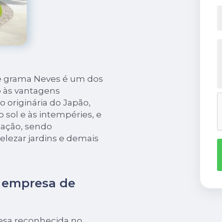
de grama Neves é um dos
 às vantagens
o originária do Japão,
o sol e às intempéries, e
tação, sendo
lezar jardins e demais
e empresa de
esa reconhecida no