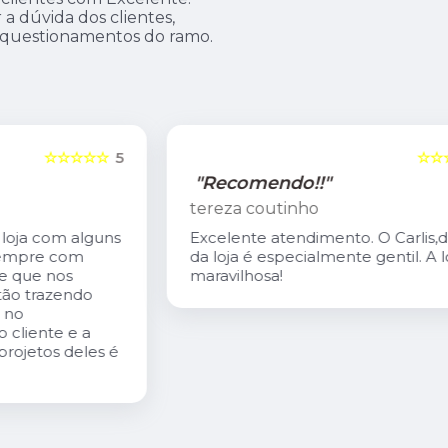
 dúvida dos clientes,
 questionamentos do ramo.
5
☆☆☆☆☆
5
"Recomendo!!"
tereza coutinho
s
Excelente atendimento. O Carlis,dono
da loja é especialmente gentil. A loja é
maravilhosa!
é