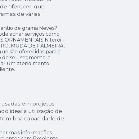
de oferecer, que
ramas de várias
lantio de grama Neves?
ode achar serviços como
S ORNAMENTAIS Niterói -
RO, MUDA DE PALMEIRA,
e são oferecidas para a
o de seu segmento, a
ar um atendimento
liente.
 usadas em projetos
do ideal a utilização de
la tem boa capacidade de
ter mais informações
 clientes com Excelente.