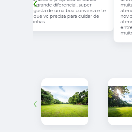
‹
, super
muitas plantas e estoque que nos
onversa e te
atende, tbm sempre estão trazendo
 cuidar de
novidades, são proativos no
atendimento e desejo do cliente e a
entrega e execução de projetos deles 
muito rápido.
‹