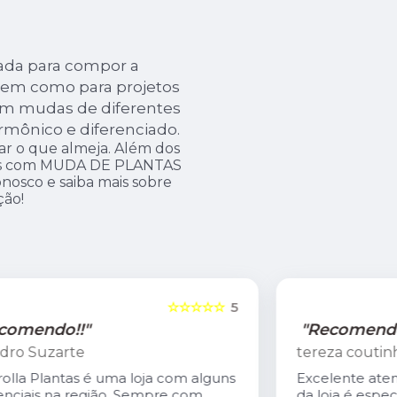
ada para compor a
bem como para projetos
om mudas de diferentes
rmônico e diferenciado.
ar o que almeja. Além dos
amos com MUDA DE PLANTAS
nosco e saiba mais sobre
ção!
5
☆☆☆☆☆
5
"Recomendo!!"
tereza coutinho
s
Excelente atendimento. O Carlis,dono
da loja é especialmente gentil. A loja é