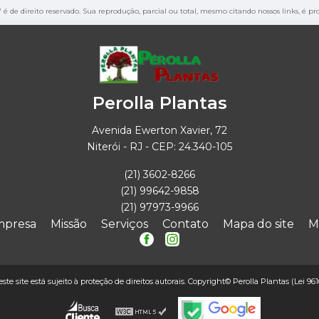
" é de direito reservado. Sua reprodução, parcial ou total, mesmo citando nossos links, é p
Perolla Plantas
Avenida Ewerton Xavier, 72
Niterói - RJ - CEP: 24.340-105
(21) 3602-8266
(21) 99642-9858
(21) 97973-9966
mpresa
Missão
Serviços
Contato
Mapa do site
M
este site está sujeito à proteção de direitos autorais. Copyright© Perolla Plantas (Lei 96