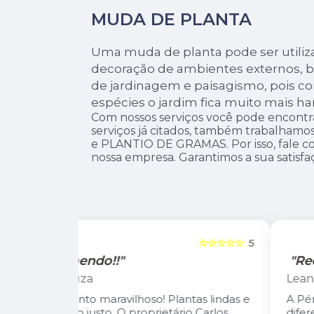
MUDA DE PLANTA
Uma muda de planta pode ser utiliz
decoração de ambientes externos, 
de jardinagem e paisagismo, pois c
espécies o jardim fica muito mais ha
Com nossos serviços você pode encontr
serviços já citados, também trabalh
e PLANTIO DE GRAMAS. Por isso, fale co
nossa empresa. Garantimos a sua satisfa
☆☆☆☆☆
5
☆☆☆☆☆
"Recomendo!!"
Leandro Suzarte
tas lindas e
A Pérolla Plantas é uma loja com algun
io Carlos
diferenciais na região. Sempre com