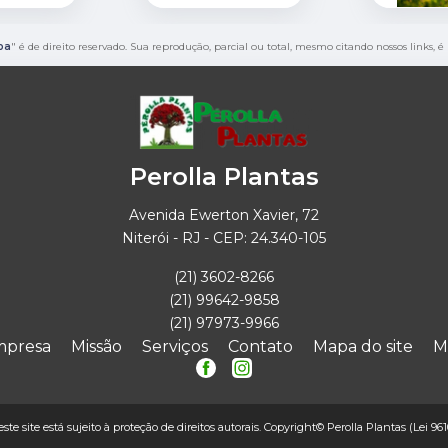
oa
" é de direito reservado. Sua reprodução, parcial ou total, mesmo citando nossos links, é
Perolla Plantas
Avenida Ewerton Xavier, 72
Niterói - RJ - CEP: 24.340-105
(21) 3602-8266
(21) 99642-9858
(21) 97973-9966
mpresa
Missão
Serviços
Contato
Mapa do site
M
este site está sujeito à proteção de direitos autorais. Copyright© Perolla Plantas (Lei 96