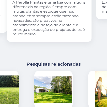
s
Excelente atendimento. O Carlis,dono
da loja é especialmente gentil. A loja é
maravilhosa!
é
Pesquisas relacionadas