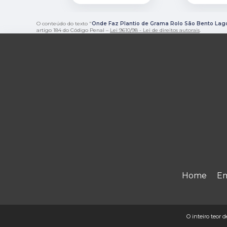
O conteúdo do texto "
Onde Faz Plantio de Grama Rolo São Bento Lag
artigo 184 do Código Penal –
Lei 9610/98 - Lei de direitos autorais
.
Home
E
O inteiro teor d