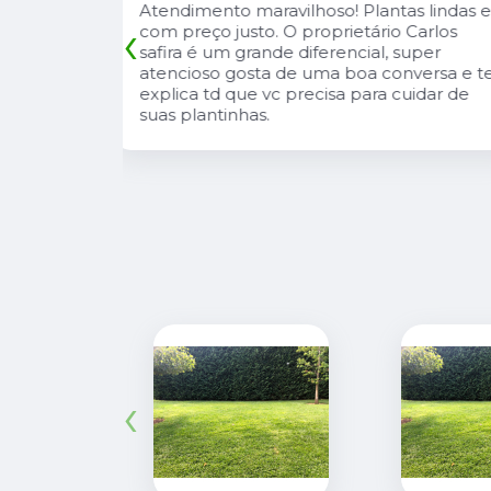
tas lindas e
A Pérolla Plantas é uma loja com algun
‹
io Carlos
diferenciais na região. Sempre com
, super
muitas plantas e estoque que nos
onversa e te
atende, tbm sempre estão trazendo
 cuidar de
novidades, são proativos no
atendimento e desejo do cliente e a
entrega e execução de projetos deles 
muito rápido.
‹