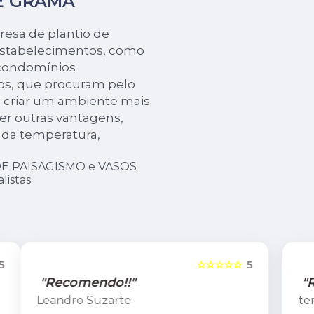
E GRAMA
resa de plantio de
 estabelecimentos, como
 condomínios
ros, que procuram pelo
a criar um ambiente mais
er outras vantagens,
e da temperatura,
DE PAISAGISMO e VASOS
istas.
5
☆☆☆☆☆
5
"Recomendo!!"
tereza coutinho