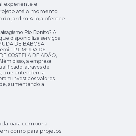
al experiente e
projeto até o momento
o do jardim.A loja oferece
aisagismo Rio Bonito? A
 que disponibiliza serviços
MUDA DE BABOSA,
rói - RJ, MUDA DE
DE COSTELA DE ADÃO,
ém disso, a empresa
ificado, através de
os, que entendem a
ram investidos valores
dade, aumentando a
ada para compor a
bem como para projetos