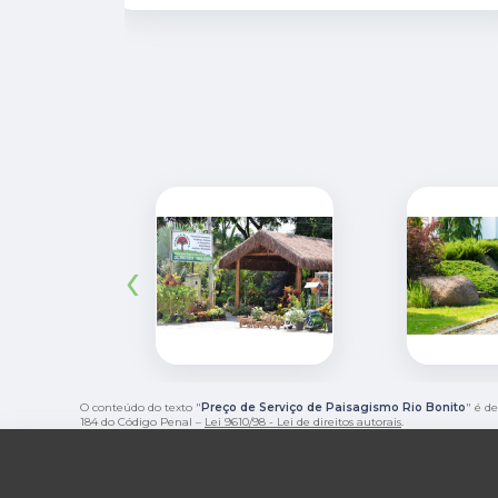
muito rápido.
‹
O conteúdo do texto "
Preço de Serviço de Paisagismo Rio Bonito
" é d
184 do Código Penal –
Lei 9610/98 - Lei de direitos autorais
.