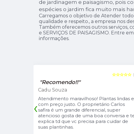
de jardinagem e paisagismo, pois c
espécies o jardim fica muito mais ha
Carregamos o objetivo de Atender todos
qualidade e respeito., a empresa nos d
Também oferecemos outros serviços,
e SERVIÇOS DE PAISAGISMO. Entre em 
informações.
☆☆☆☆☆
5
☆☆☆☆☆
"Recomendo!!"
Leandro Suzarte
tas lindas e
A Pérolla Plantas é uma loja com algun
‹
io Carlos
diferenciais na região. Sempre com
, super
muitas plantas e estoque que nos
onversa e te
atende, tbm sempre estão trazendo
 cuidar de
novidades, são proativos no
atendimento e desejo do cliente e a
entrega e execução de projetos deles 