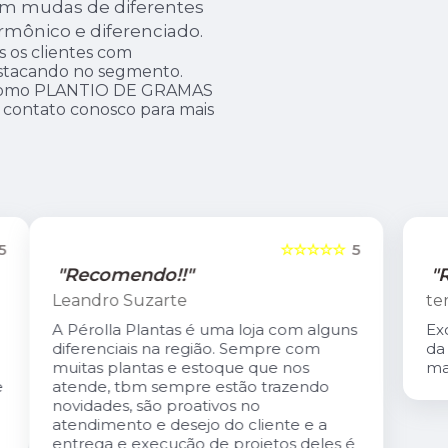
om mudas de diferentes
rmônico e diferenciado.
 os clientes com
estacando no segmento.
 como PLANTIO DE GRAMAS
contato conosco para mais
5
☆☆☆☆☆
5
"Recomendo!!"
tereza coutinho
s
Excelente atendimento. O Carlis,dono
da loja é especialmente gentil. A loja é
maravilhosa!
é