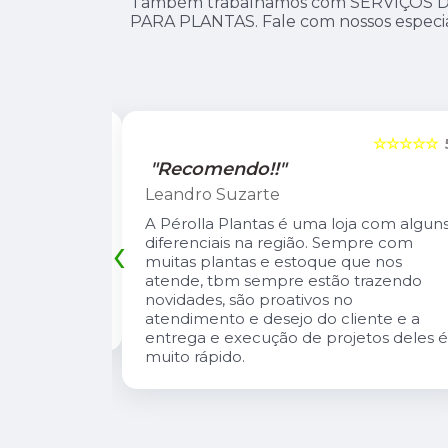
Também trabalhamos com SERVIÇOS 
PARA PLANTAS. Fale com nossos especial
☆☆☆☆☆
5
☆☆☆☆☆
"Recomendo!!"
Leandro Suzarte
tas lindas e
A Pérolla Plantas é uma loja com algun
‹
io Carlos
diferenciais na região. Sempre com
, super
muitas plantas e estoque que nos
onversa e te
atende, tbm sempre estão trazendo
 cuidar de
novidades, são proativos no
atendimento e desejo do cliente e a
entrega e execução de projetos deles 
muito rápido.