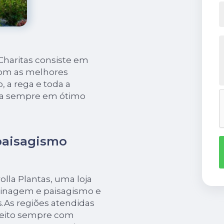
 Charitas consiste em
com as melhores
o, a rega e toda a
ja sempre em ótimo
 paisagismo
olla Plantas, uma loja
dinagem e paisagismo e
s.As regiões atendidas
é feito sempre com