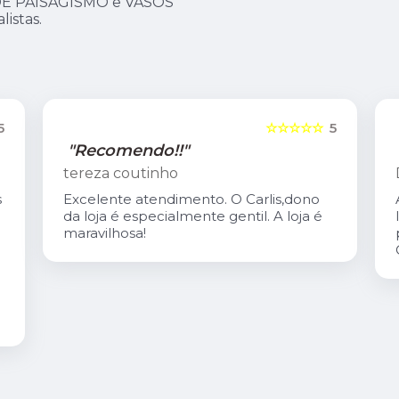
DE PAISAGISMO e VASOS
istas.
5
☆☆☆☆☆
5
"Recomendo!!"
tereza coutinho
s
Excelente atendimento. O Carlis,dono
da loja é especialmente gentil. A loja é
maravilhosa!
é