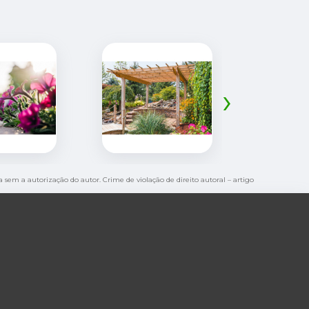
›
da sem a autorização do autor. Crime de violação de direito autoral – artigo