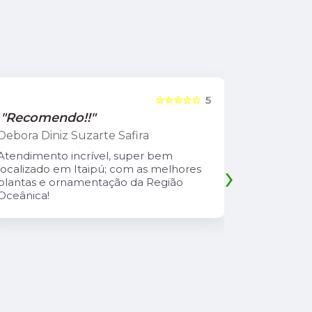
☆☆☆☆☆
5
"Recomendo!!"
"Recome
Debora Diniz Suzarte Safira
Cadu Sou
Atendimento incrível, super bem
Atendiment
›
localizado em Itaipú; com as melhores
com preço 
plantas e ornamentação da Região
safira é u
Oceânica!
atencioso
explica td
suas plant