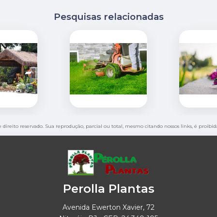
Pesquisas relacionadas
e direito reservado. Sua reprodução, parcial ou total, mesmo citando nossos links, é proibi
Perolla Plantas
Avenida Ewerton Xavier, 72