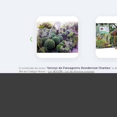
‹
O conteúdo do texto "
Serviço de Paisagismo Residencial Charitas
" é d
184 do Código Penal –
Lei 9610/98 - Lei de direitos autorais
.