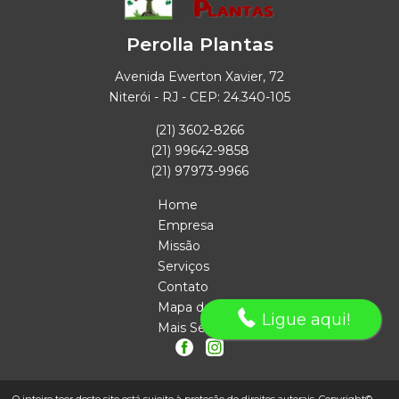
Perolla Plantas
Avenida Ewerton Xavier, 72
Niterói - RJ - CEP: 24.340-105
(21) 3602-8266
(21) 99642-9858
(21) 97973-9966
Home
Empresa
Missão
Serviços
Contato
Mapa do site
Ligue aqui!
Mais Serviços
O inteiro teor deste site está sujeito à proteção de direitos autorais. Copyright©