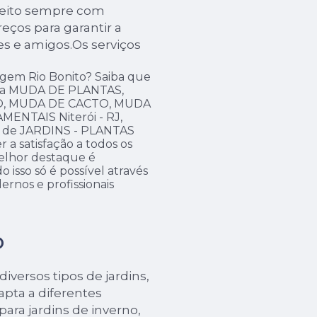
é feito sempre com
eços para garantir a
es e amigos.Os serviços
gem Rio Bonito? Saiba que
ntra MUDA DE PLANTAS,
, MUDA DE CACTO, MUDA
ENTAIS Niterói - RJ,
ea de JARDINS - PLANTAS
a satisfação a todos os
elhor destaque é
 isso só é possível através
nos e profissionais
O
iversos tipos de jardins,
apta a diferentes
para jardins de inverno,