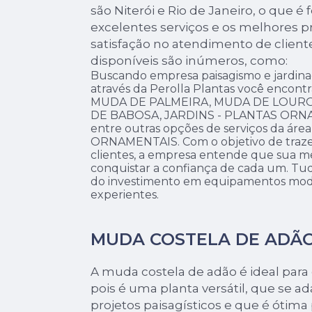
são Niterói e Rio de Janeiro, o que 
excelentes serviços e os melhores pr
satisfação no atendimento de client
disponíveis são inúmeros, como:
Buscando empresa paisagismo e jardina
através da Perolla Plantas você enco
MUDA DE PALMEIRA, MUDA DE LOURO
DE BABOSA, JARDINS - PLANTAS ORNAM
entre outras opções de serviços da ár
ORNAMENTAIS. Com o objetivo de trazer 
clientes, a empresa entende que sua m
conquistar a confiança de cada um. Tudo
do investimento em equipamentos moder
experientes.
MUDA COSTELA DE ADÃ
A muda costela de adão é ideal para d
pois é uma planta versátil, que se ad
projetos paisagísticos e que é ótima 