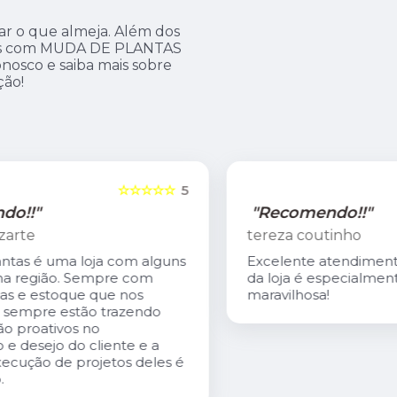
ar o que almeja. Além dos
amos com MUDA DE PLANTAS
nosco e saiba mais sobre
ção!
5
☆☆☆☆☆
5
"Recomendo!!"
tereza coutinho
s
Excelente atendimento. O Carlis,dono
da loja é especialmente gentil. A loja é
maravilhosa!
é