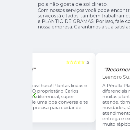
pois não gosta de sol direto.
Com nossos serviços você pode encontr
serviços já citados, também trabalh
e PLANTIO DE GRAMAS. Por isso, fale co
nossa empresa. Garantimos a sua satisfa
☆☆☆☆☆
5
☆☆☆☆☆
"Recomendo!!"
Leandro Suzarte
tas lindas e
A Pérolla Plantas é uma loja com algun
‹
io Carlos
diferenciais na região. Sempre com
, super
muitas plantas e estoque que nos
onversa e te
atende, tbm sempre estão trazendo
 cuidar de
novidades, são proativos no
atendimento e desejo do cliente e a
entrega e execução de projetos deles 
muito rápido.