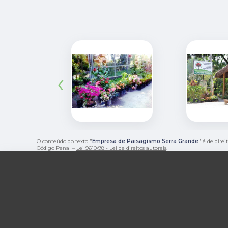
‹
O conteúdo do texto "
Empresa de Paisagismo Serra Grande
" é de dire
Código Penal –
Lei 9610/98 - Lei de direitos autorais
.