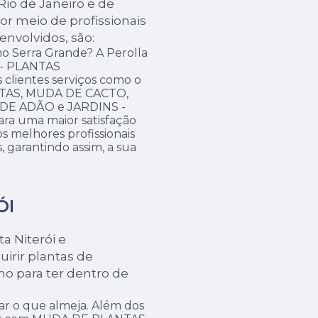
Rio de Janeiro e de
or meio de profissionais
envolvidos, são:
o Serra Grande? A Perolla
 - PLANTAS
 clientes serviços como o
TAS, MUDA DE CACTO,
E ADÃO e JARDINS -
ra uma maior satisfação
os melhores profissionais
 garantindo assim, a sua
ÓI
a Niterói e
irir plantas de
o para ter dentro de
.
ar o que almeja. Além dos