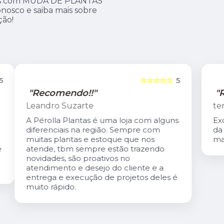
amos com MUDA DE PLANTAS
nosco e saiba mais sobre
ção!
5
☆☆☆☆☆
5
"Recomendo!!"
tereza coutinho
s
Excelente atendimento. O Carlis,dono
da loja é especialmente gentil. A loja é
maravilhosa!
é