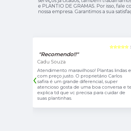
serviços já citados, também trabalh
e PLANTIO DE GRAMAS. Por isso, fale co
nossa empresa. Garantimos a sua satisfa
☆☆☆☆☆
5
☆☆☆☆☆
"Recomendo!!"
Leandro Suzarte
tas lindas e
A Pérolla Plantas é uma loja com algun
‹
io Carlos
diferenciais na região. Sempre com
, super
muitas plantas e estoque que nos
onversa e te
atende, tbm sempre estão trazendo
 cuidar de
novidades, são proativos no
atendimento e desejo do cliente e a
entrega e execução de projetos deles 
muito rápido.