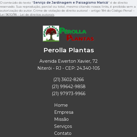
O conteúdo do texto "
Serviço de Jardinagem e Paisagismo Maricá
" é de direito
reservado. Sua reprodução, parcial ou total, mesmo citando nossos links, é proibida sem a
autorização do autor. Crime de violação de direito autoral – artigo 184 do Código Penal –
Lei 9610/98 - Lei de direitos autorais
.
Perolla Plantas
Avenida Ewerton Xavier, 72
Niterói - RJ - CEP: 24.340-105
(21) 3602-8266
(21) 99642-9858
(21) 97973-9966
Home
Empresa
Missão
Serviços
Contato