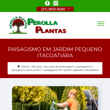
(21) 3602-8266
PAISAGISMO EM JARDIM PEQUENO
ITACOATIARA
Home
Serviços
serviços de jardinagem e paisagismo
paisagismo para jardim
paisagismo em jardim pequeno Itacoatiara