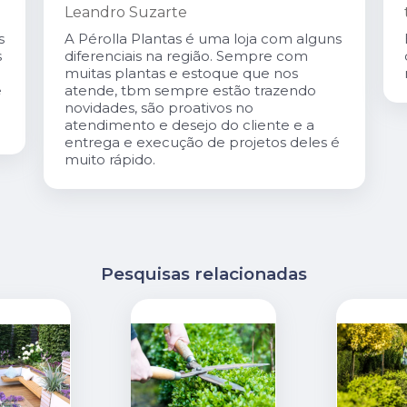
tereza coutinho
s
Excelente atendimento. O Carlis,dono
da loja é especialmente gentil. A loja é
maravilhosa!
é
Pesquisas relacionadas