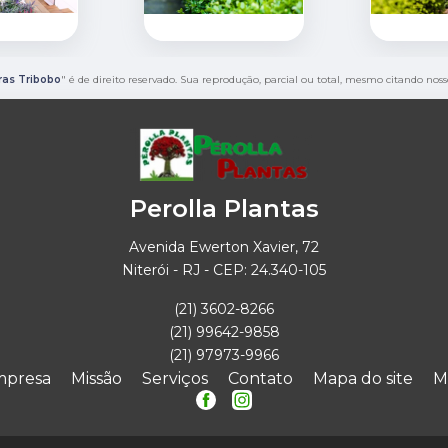
as Tribobo
" é de direito reservado. Sua reprodução, parcial ou total, mesmo citando noss
Perolla Plantas
Avenida Ewerton Xavier, 72
Niterói - RJ - CEP: 24.340-105
(21) 3602-8266
(21) 99642-9858
(21) 97973-9966
mpresa
Missão
Serviços
Contato
Mapa do site
M