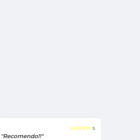
☆☆☆☆☆
5
"Recomendo!!"
"Recome