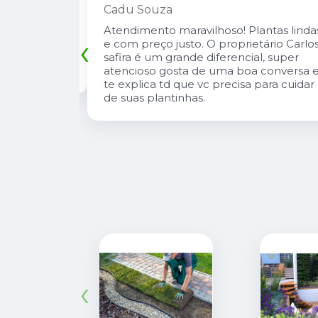
Leandro Suzarte
tas lindas e
A Pérolla Plantas é uma loja com algun
‹
io Carlos
diferenciais na região. Sempre com
, super
muitas plantas e estoque que nos
onversa e te
atende, tbm sempre estão trazendo
 cuidar de
novidades, são proativos no
atendimento e desejo do cliente e a
entrega e execução de projetos deles 
muito rápido.
‹