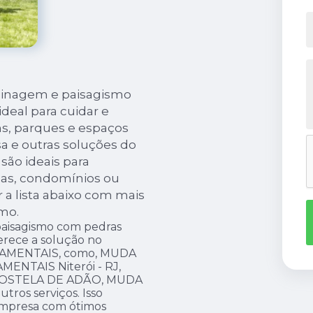
rdinagem e paisagismo
deal para cuidar e
ns, parques e espaços
sa e outras soluções do
ão ideais para
sas, condomínios ou
 a lista abaixo com mais
mo.
aisagismo com pedras
erece a solução no
NAMENTAIS, como, MUDA
ENTAIS Niterói - RJ,
OSTELA DE ADÃO, MUDA
ros serviços. Isso
empresa com ótimos