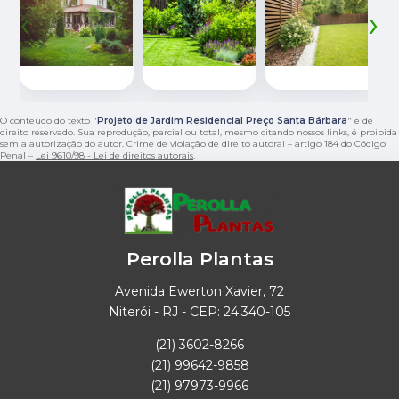
‹
›
O conteúdo do texto "
Projeto de Jardim Residencial Preço Santa Bárbara
" é de
direito reservado. Sua reprodução, parcial ou total, mesmo citando nossos links, é proibida
sem a autorização do autor. Crime de violação de direito autoral – artigo 184 do Código
Penal –
Lei 9610/98 - Lei de direitos autorais
.
Perolla Plantas
Avenida Ewerton Xavier, 72
Niterói - RJ - CEP: 24.340-105
(21) 3602-8266
(21) 99642-9858
(21) 97973-9966