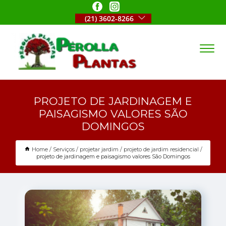
(21) 3602-8266
PROJETO DE JARDINAGEM E
PAISAGISMO VALORES SÃO
DOMINGOS
Home
Serviços
projetar jardim
projeto de jardim residencial
projeto de jardinagem e paisagismo valores São Domingos