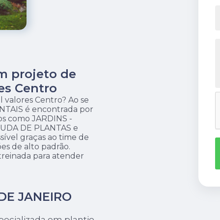
m projeto de
res Centro
l valores Centro? Ao se
TAIS é encontrada por
ços como JARDINS -
MUDA DE PLANTAS e
ível graças ao time de
ões de alto padrão.
reinada para atender
DE JANEIRO
cializada em plantio