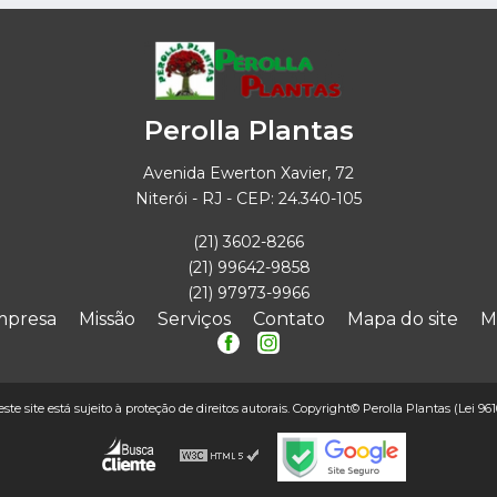
Perolla Plantas
Avenida Ewerton Xavier, 72
Niterói - RJ - CEP: 24.340-105
(21) 3602-8266
(21) 99642-9858
(21) 97973-9966
mpresa
Missão
Serviços
Contato
Mapa do site
M
este site está sujeito à proteção de direitos autorais. Copyright© Perolla Plantas (Lei 96