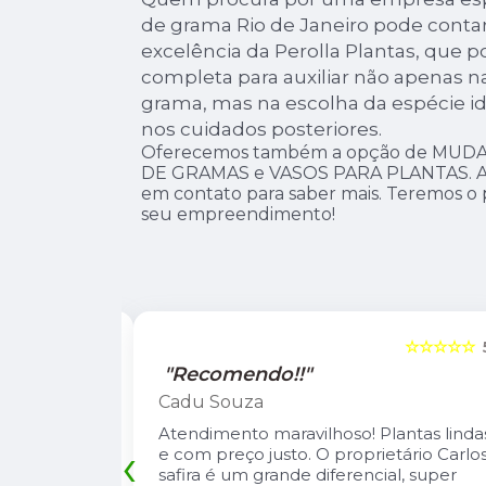
de grama Rio de Janeiro pode cont
excelência da Perolla Plantas, que 
completa para auxiliar não apenas n
grama, mas na escolha da espécie id
nos cuidados posteriores.
Oferecemos também a opção de MUDA
DE GRAMAS e VASOS PARA PLANTAS. Ass
em contato para saber mais. Teremos o
seu empreendimento!
☆☆☆☆☆
5
☆☆☆☆☆
"Recomendo!!"
Leandro Suzarte
tas lindas e
A Pérolla Plantas é uma loja com algun
‹
io Carlos
diferenciais na região. Sempre com
, super
muitas plantas e estoque que nos