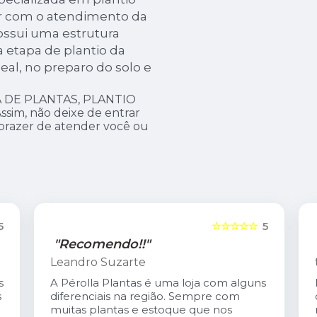
ar com o atendimento da
possui uma estrutura
a etapa de plantio da
eal, no preparo do solo e
 DE PLANTAS, PLANTIO
im, não deixe de entrar
 prazer de atender você ou
5
☆☆☆☆☆
5
"Recomendo!!"
tereza coutinho
s
Excelente atendimento. O Carlis,dono
da loja é especialmente gentil. A loja é
maravilhosa!