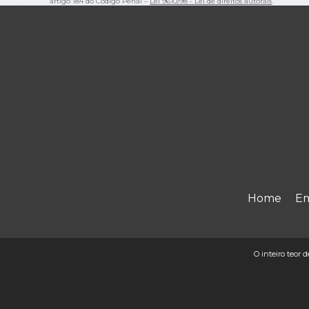
artigo 184 do Código Penal –
Lei 9610/98 - Lei de direitos autorais
.
Home
E
O inteiro teor d