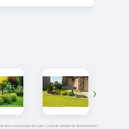
Oceânica!
atencioso
explica td
suas plant
›
bida sem a autorização do autor. Crime de violação de direito autoral –