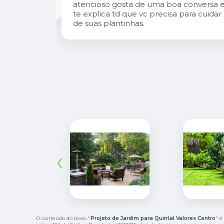
onversa e te
atende, tbm sempre estão trazendo
 cuidar de
novidades, são proativos no
atendimento e desejo do cliente e a
entrega e execução de projetos deles 
muito rápido.
‹
O conteúdo do texto "
Projeto de Jardim para Quintal Valores Centro
" é