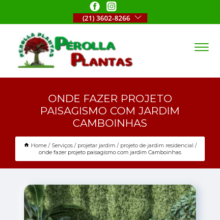
(21) 3602-8266
ONDE FAZER PROJETO
PAISAGISMO COM JARDIM
CAMBOINHAS
Home
Serviços
projetar jardim
projeto de jardim residencial
onde fazer projeto paisagismo com jardim Camboinhas