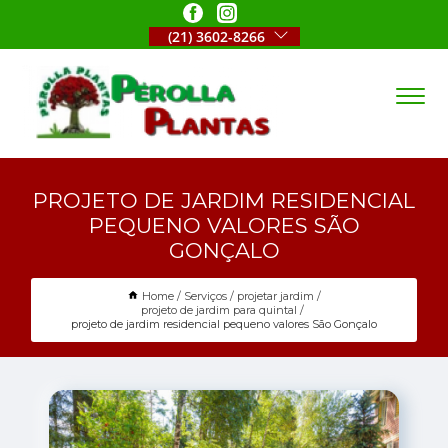
(21) 3602-8266
PROJETO DE JARDIM RESIDENCIAL
PEQUENO VALORES SÃO
GONÇALO
Home
Serviços
projetar jardim
projeto de jardim para quintal
projeto de jardim residencial pequeno valores São Gonçalo