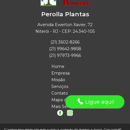
Perolla Plantas
Avenida Ewerton Xavier, 72
Niterói - RJ - CEP: 24.340-105
(21) 3602-8266
(21) 99642-9858
(21) 97973-9966
Home
Empresa
Missão
Serviços
Contato
Mapa do site
Ligue aqui!
Mais Serviços
O inteiro teor deste site está sujeito à proteção de direitos autorais. Copyright©