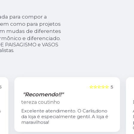
ada para compor a
bem como para projetos
om mudas de diferentes
rmônico e diferenciado.
DE PAISAGISMO e VASOS
istas.
5
☆☆☆☆☆
5
"Recomendo!!"
tereza coutinho
s
Excelente atendimento. O Carlis,dono
da loja é especialmente gentil. A loja é
maravilhosa!