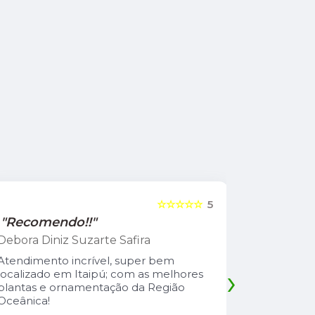
☆☆☆☆☆
5
"Recomendo!!"
"Recome
Debora Diniz Suzarte Safira
Cadu Sou
Atendimento incrível, super bem
Atendiment
›
localizado em Itaipú; com as melhores
com preço 
plantas e ornamentação da Região
safira é u
Oceânica!
atencioso
explica td