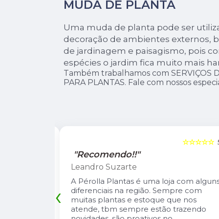
MUDA DE PLANTA
Uma muda de planta pode ser utiliz
decoração de ambientes externos, 
de jardinagem e paisagismo, pois c
espécies o jardim fica muito mais ha
Também trabalhamos com SERVIÇOS 
PARA PLANTAS. Fale com nossos especial
☆☆☆☆☆
5
☆☆☆☆☆
"Recomendo!!"
Leandro Suzarte
tas lindas e
A Pérolla Plantas é uma loja com algun
‹
io Carlos
diferenciais na região. Sempre com
, super
muitas plantas e estoque que nos
onversa e te
atende, tbm sempre estão trazendo
 cuidar de
novidades, são proativos no