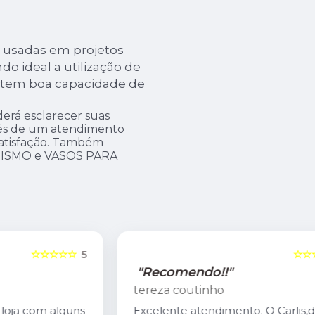
 usadas em projetos
do ideal a utilização de
la tem boa capacidade de
erá esclarecer suas
avés de um atendimento
atisfação. Também
GISMO e VASOS PARA
5
☆☆☆☆☆
5
"Recomendo!!"
tereza coutinho
s
Excelente atendimento. O Carlis,dono