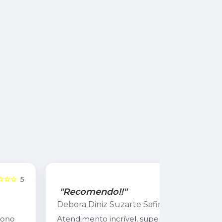
☆☆☆☆☆
5
"Recomendo!!"
"Recome
Debora Diniz Suzarte Safira
Cadu Sou
Atendimento incrível, super bem
Atendiment