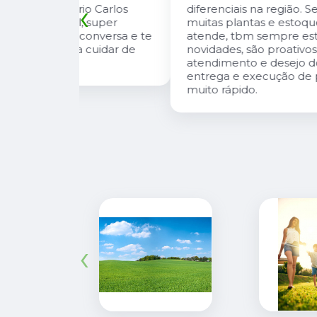
‹
io Carlos
diferenciais na região. Sempre com
, super
muitas plantas e estoque que nos
onversa e te
atende, tbm sempre estão trazendo
 cuidar de
novidades, são proativos no
atendimento e desejo do cliente e a
entrega e execução de projetos deles 
muito rápido.
‹