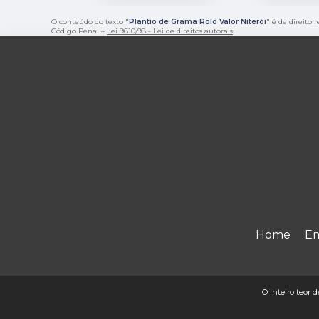
O conteúdo do texto "
Plantio de Grama Rolo Valor Niterói
" é de direito 
Código Penal –
Lei 9610/98 - Lei de direitos autorais
.
Home
E
O inteiro teor d