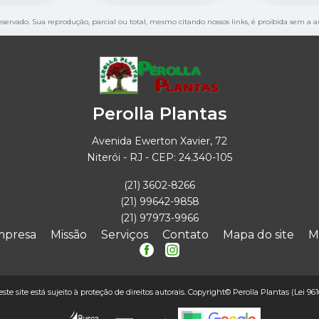
reservado. Sua reprodução, parcial ou total, mesmo citando nossos links, é proibida sem a a
Perolla Plantas
Avenida Ewerton Xavier, 72
Niterói - RJ - CEP: 24.340-105
(21) 3602-8266
(21) 99642-9858
(21) 97973-9966
mpresa
Missão
Serviços
Contato
Mapa do site
M
este site está sujeito à proteção de direitos autorais. Copyright© Perolla Plantas (Lei 96