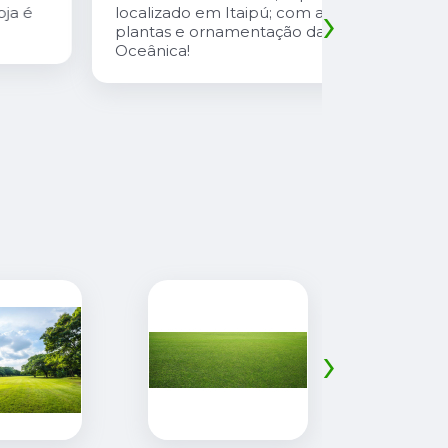
›
localizado em Itaipú; com as melhores
com preço 
plantas e ornamentação da Região
safira é u
Oceânica!
atencioso
explica td
suas plant
›