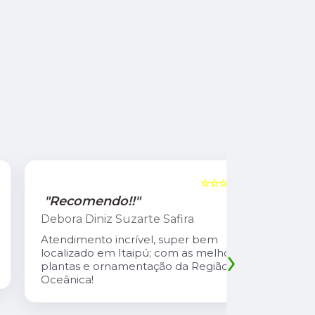
☆☆☆☆☆
5
"Recomendo!!"
"Recome
Debora Diniz Suzarte Safira
Cadu Sou
Atendimento incrível, super bem
Atendiment
›
localizado em Itaipú; com as melhores
com preço 
plantas e ornamentação da Região
safira é u
Oceânica!
atencioso
explica td
suas plant