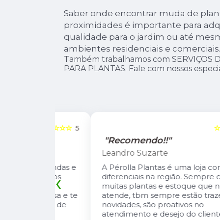
Saber onde encontrar muda de plant
proximidades é importante para adqu
qualidade para o jardim ou até mesm
ambientes residenciais e comerciais
Também trabalhamos com SERVIÇOS 
PARA PLANTAS. Fale com nossos especial
☆☆☆☆☆
5
☆☆☆☆☆
"Recomendo!!"
Leandro Suzarte
tas lindas e
A Pérolla Plantas é uma loja com algun
‹
io Carlos
diferenciais na região. Sempre com
, super
muitas plantas e estoque que nos
onversa e te
atende, tbm sempre estão trazendo
 cuidar de
novidades, são proativos no
atendimento e desejo do cliente e a