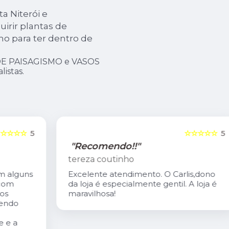
a Niterói e
irir plantas de
o para ter dentro de
.
DE PAISAGISMO e VASOS
istas.
5
☆☆☆☆☆
5
"Recomendo!!"
tereza coutinho
s
Excelente atendimento. O Carlis,dono
da loja é especialmente gentil. A loja é
maravilhosa!