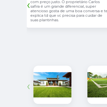
‹
io Carlos
diferenciais na região. Sempre com
, super
muitas plantas e estoque que nos
onversa e te
atende, tbm sempre estão trazendo
 cuidar de
novidades, são proativos no
atendimento e desejo do cliente e a
entrega e execução de projetos deles 
muito rápido.
‹