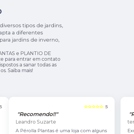
O
iversos tipos de jardins,
apta a diferentes
para jardins de inverno,
LANTAS e PLANTIO DE
ce para entrar em contato
spostos a sanar todas as
os. Saiba mais!
5
☆☆☆☆☆
5
"Recomendo!!"
tereza coutinho
s
Excelente atendimento. O Carlis,dono