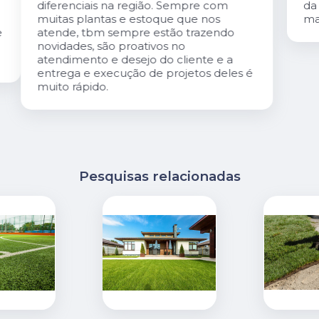
da loja é especialmente gentil. A loja é
maravilhosa!
é
Pesquisas relacionadas