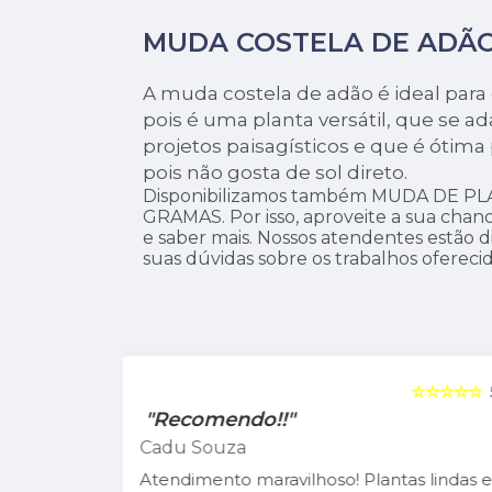
MUDA COSTELA DE ADÃ
A muda costela de adão é ideal para d
pois é uma planta versátil, que se ad
projetos paisagísticos e que é ótima 
pois não gosta de sol direto.
Disponibilizamos também MUDA DE P
GRAMAS. Por isso, aproveite a sua chan
e saber mais. Nossos atendentes estão di
suas dúvidas sobre os trabalhos oferecid
☆☆☆☆☆
5
☆☆☆☆☆
"Recomendo!!"
Leandro Suzarte
tas lindas e
A Pérolla Plantas é uma loja com algun