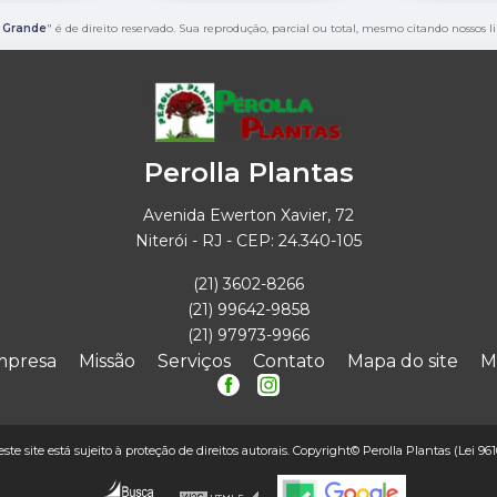
a Grande
" é de direito reservado. Sua reprodução, parcial ou total, mesmo citando nossos l
Perolla Plantas
Avenida Ewerton Xavier, 72
Niterói - RJ - CEP: 24.340-105
(21) 3602-8266
(21) 99642-9858
(21) 97973-9966
mpresa
Missão
Serviços
Contato
Mapa do site
M
este site está sujeito à proteção de direitos autorais. Copyright© Perolla Plantas (Lei 96