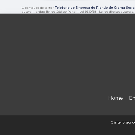
O conteúdo do texto "
Telefone de Empresa de Plantio de Grama Serr
autoral – artigo 184 do Código Penal –
Lei 9610/98 - Lei de direitos autorais
.
Home
E
O inteiro teor d