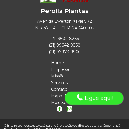
Perolla Plantas
Avenida Ewerton Xavier, 72
Niterói - RJ - CEP: 24.340-105
(21) 3602-8266
(21) 99642-9858
(21) 97973-9966
Home
Empresa
Missão
Serviços
Contato
Mapa do site
Ligue aqui!
Mais Serviços
O inteiro teor deste site está sujeito à proteção de direitos autorais. Copyright©