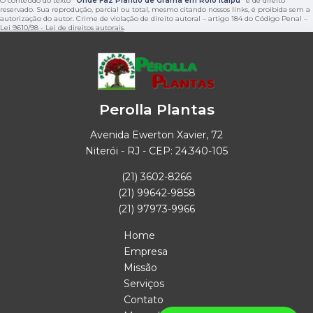
O conteúdo do texto "
Onde Faz Plantio de Grama em Rolo Itaipu
" é de direito
reservado. Sua reprodução, parcial ou total, mesmo citando nossos links, é proibida sem a
autorização do autor. Crime de violação de direito autoral – artigo 184 do Código Penal –
Lei 9610/98 - Lei de direitos autorais
.
Perolla Plantas
Avenida Ewerton Xavier, 72
Niterói - RJ - CEP: 24.340-105
(21) 3602-8266
(21) 99642-9858
(21) 97973-9966
Home
Empresa
Missão
Serviços
Contato