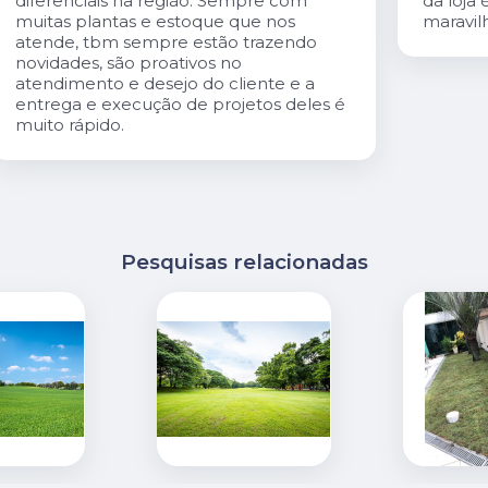
da loja é especialmente gentil. A loja é
maravilhosa!
é
Pesquisas relacionadas