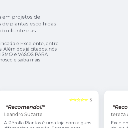
a em projetos de
 de plantas escolhidas
do cliente e as
ficada e Excelente, entre
 Além dos já citados, nós
GISMO e VASOS PARA
nosco e saiba mais
5
☆☆☆☆☆
5
"Recomendo!!"
tereza coutinho
s
Excelente atendimento. O Carlis,dono