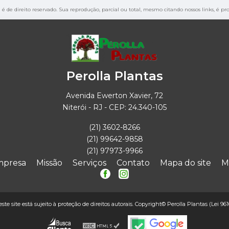
" é de direito reservado. Sua reprodução, parcial ou total, mesmo citando nossos links, é pr
Perolla Plantas
Avenida Ewerton Xavier, 72
Niterói - RJ - CEP: 24.340-105
(21) 3602-8266
(21) 99642-9858
(21) 97973-9966
mpresa
Missão
Serviços
Contato
Mapa do site
M
este site está sujeito à proteção de direitos autorais. Copyright© Perolla Plantas (Lei 96