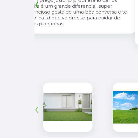
‹
io Carlos
diferenciais na região. Sempre com
, super
muitas plantas e estoque que nos
onversa e te
atende, tbm sempre estão trazendo
 cuidar de
novidades, são proativos no
atendimento e desejo do cliente e a
entrega e execução de projetos deles 
muito rápido.
‹