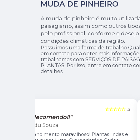
MUDA DE PINHEIRO
A muda de pinheiro é muito utilizad
paisagismo, assim como outros tipos
pelo profissional, conforme o desejo 
condições climáticas da região.
Possuímos uma forma de trabalho Quali
em contato para obter mais informações.
trabalhamos com SERVIÇOS DE PAISA
PLANTAS. Por isso, entre em contato co
detalhes.
☆☆☆☆☆
5
☆☆☆☆☆
"Recomendo!!"
Leandro Suzarte
tas lindas e
A Pérolla Plantas é uma loja com algun