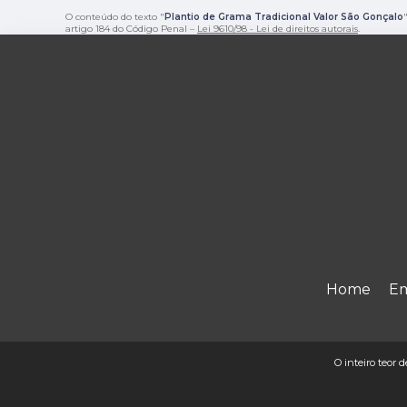
O conteúdo do texto "
Plantio de Grama Tradicional Valor São Gonçalo
artigo 184 do Código Penal –
Lei 9610/98 - Lei de direitos autorais
.
Home
E
O inteiro teor d