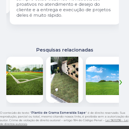
proativos no atendimento e desejo do
cliente e a entrega e execução de projetos
deles é muito rápido.
Pesquisas relacionadas
‹
›
O conteúdo do texto "
Plantio de Grama Esmeralda Sape
" é de direito reservado. Sua
reprodução, parcial ou total, mesmo citando nossos links, é proibida sem a autorização do
autor. Crime de violação de direito autoral – artigo 184 do Código Penal –
Lei 9610/98 - Lei
de direitos autorais
.