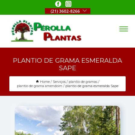
(21) 3602-8266
PLANTIO DE GRAMA ESMERALDA
SAPE
Home
Serviços
plantio de gramas
plantio de grama amendoim
plantio de grama esmeralda Sape