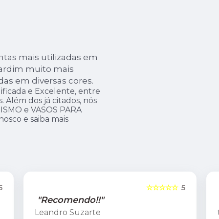
tas mais utilizadas em
 jardim muito mais
adas em diversas cores.
ficada e Excelente, entre
 Além dos já citados, nós
GISMO e VASOS PARA
nosco e saiba mais
5
☆☆☆☆☆
5
"Recomendo!!"
tereza coutinho