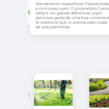
tas lindas e
A Pérolla Plantas é uma loja com algun
‹
io Carlos
diferenciais na região. Sempre com
, super
muitas plantas e estoque que nos
onversa e te
atende, tbm sempre estão trazendo
 cuidar de
novidades, são proativos no
atendimento e desejo do cliente e a
entrega e execução de projetos deles 
muito rápido.
‹