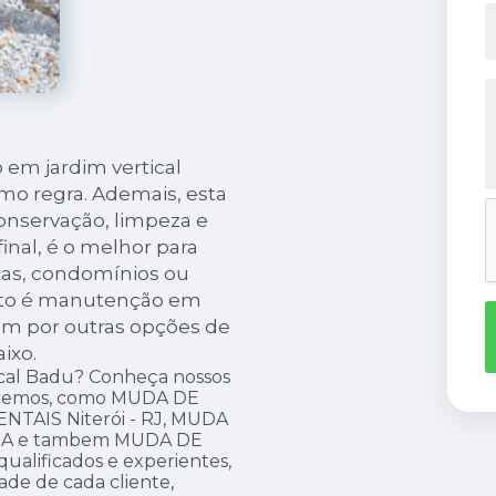
em jardim vertical
mo regra. Ademais, esta
conservação, limpeza e
inal, é o melhor para
sas, condomínios ou
nto é manutenção em
ém por outras opções de
ixo.
cal Badu? Conheça nossos
recemos, como MUDA DE
TAIS Niterói - RJ, MUDA
A e tambem MUDA DE
ualificados e experientes,
de de cada cliente,