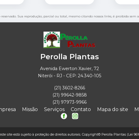
to reservado. Sua reprodução, parcial ou total, mesmo citando nossos links, é proibida sem a
Perolla Plantas
Avenida Ewerton Xavier, 72
Niterói - RJ - CEP: 24.340-105
(21) 3602-8266
(21) 99642-9858
(21) 97973-9966
mpresa
Missão
Serviços
Contato
Mapa do site
M
este site está sujeito à proteção de direitos autorais. Copyright© Perolla Plantas (Lei 96