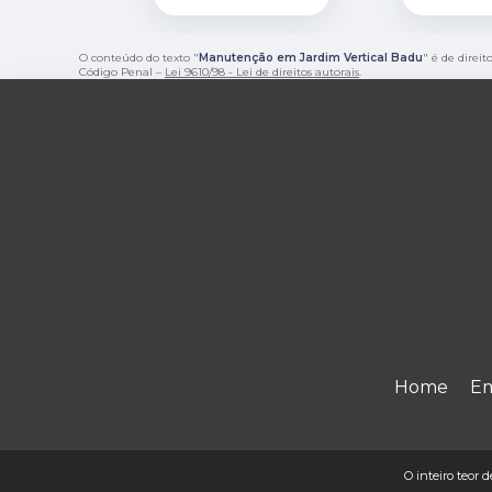
O conteúdo do texto "
Manutenção em Jardim Vertical Badu
" é de direi
Código Penal –
Lei 9610/98 - Lei de direitos autorais
.
Home
E
O inteiro teor d