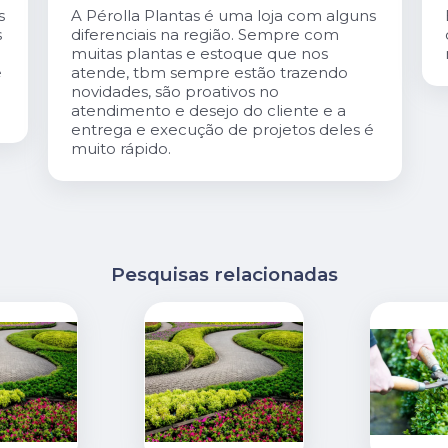
s
Excelente atendimento. O Carlis,dono
da loja é especialmente gentil. A loja é
maravilhosa!
é
Pesquisas relacionadas