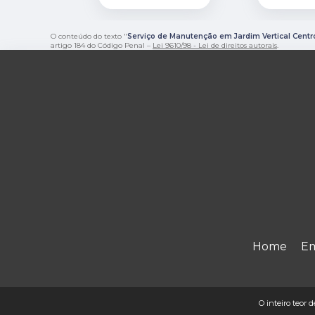
O conteúdo do texto "
Serviço de Manutenção em Jardim Vertical Centr
artigo 184 do Código Penal –
Lei 9610/98 - Lei de direitos autorais
.
Home
E
O inteiro teor d