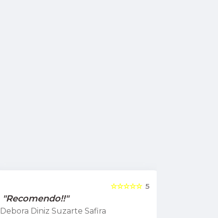
☆☆☆☆☆
5
"Recomendo!!"
"Recome
Debora Diniz Suzarte Safira
Cadu Sou