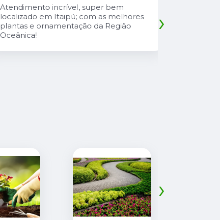
Atendimento incrível, super bem
Atendiment
›
localizado em Itaipú; com as melhores
com preço 
plantas e ornamentação da Região
safira é u
Oceânica!
atencioso
explica td
suas plant
›