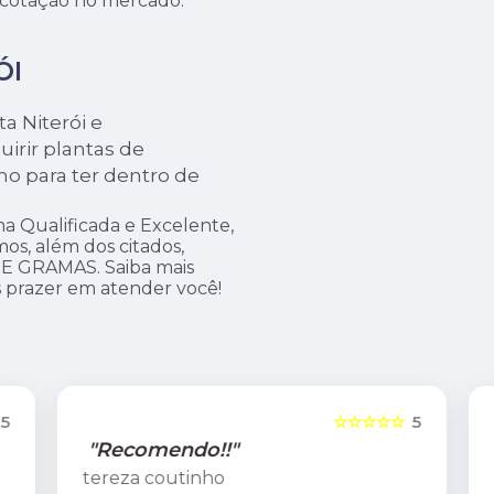
a cotação no mercado.
ÓI
a Niterói e
irir plantas de
o para ter dentro de
.
 Qualificada e Excelente,
s, além dos citados,
 GRAMAS. Saiba mais
 prazer em atender você!
5
☆☆☆☆☆
5
"Recomendo!!"
tereza coutinho