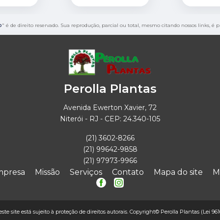
o
" é de direito reservado. Sua reprodução, parcial ou total, mesmo citando nossos links, é 
Perolla Plantas
Avenida Ewerton Xavier, 72
Niterói - RJ - CEP: 24.340-105
(21) 3602-8266
(21) 99642-9858
(21) 97973-9966
mpresa
Missão
Serviços
Contato
Mapa do site
M
este site está sujeito à proteção de direitos autorais. Copyright© Perolla Plantas (Lei 96