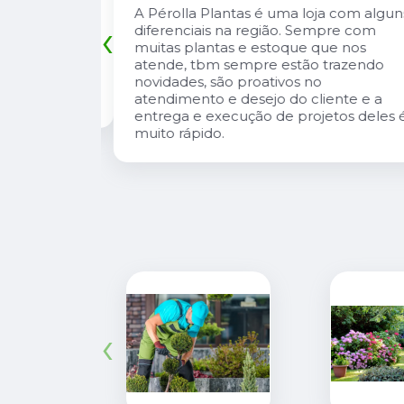
tas lindas e
A Pérolla Plantas é uma loja com algun
‹
io Carlos
diferenciais na região. Sempre com
, super
muitas plantas e estoque que nos
onversa e te
atende, tbm sempre estão trazendo
 cuidar de
novidades, são proativos no
atendimento e desejo do cliente e a
entrega e execução de projetos deles 
muito rápido.
‹