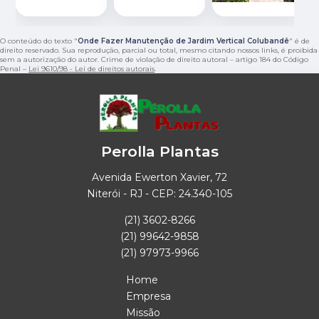
O conteúdo do texto "
Onde Fazer Manutenção de Jardim Vertical Colubandê
" é de
direito reservado. Sua reprodução, parcial ou total, mesmo citando nossos links, é proibida
sem a autorização do autor. Crime de violação de direito autoral – artigo 184 do Código
Penal –
Lei 9610/98 - Lei de direitos autorais
.
Perolla Plantas
Avenida Ewerton Xavier, 72
Niterói - RJ - CEP: 24.340-105
(21) 3602-8266
(21) 99642-9858
(21) 97973-9966
Home
Empresa
Missão