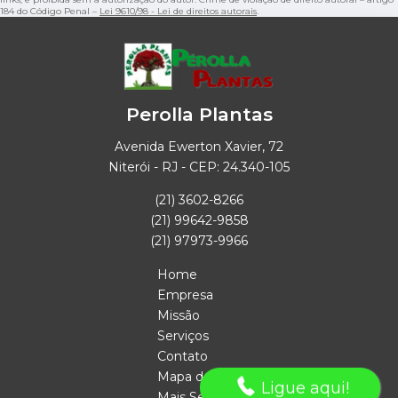
184 do Código Penal –
Lei 9610/98 - Lei de direitos autorais
.
Perolla Plantas
Avenida Ewerton Xavier, 72
Niterói - RJ - CEP: 24.340-105
(21) 3602-8266
(21) 99642-9858
(21) 97973-9966
Home
Empresa
Missão
Serviços
Contato
Mapa do site
Ligue aqui!
Mais Serviços