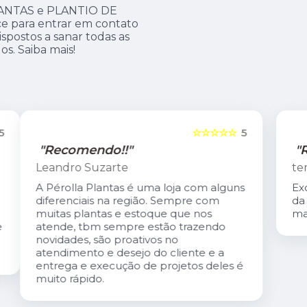
LANTAS e PLANTIO DE
ce para entrar em contato
spostos a sanar todas as
os. Saiba mais!
5
☆☆☆☆☆
5
"Recomendo!!"
tereza coutinho
s
Excelente atendimento. O Carlis,dono
da loja é especialmente gentil. A loja é
maravilhosa!
é