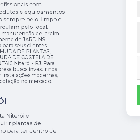
rofissionais com
produtos e equipamentos
o sempre belo, limpo e
rculam pelo local.
de manutenção de jardim
gmento de JARDINS -
para seus clientes
, MUDA DE PLANTAS,
UDA DE COSTELA DE
S Niterói - RJ. Para
resa busca investir nos
m instalações modernas,
a cotação no mercado.
ÓI
a Niterói e
irir plantas de
o para ter dentro de
.