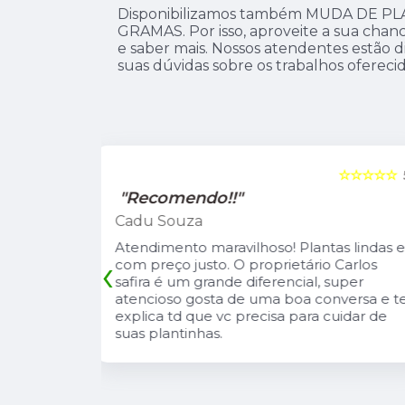
Disponibilizamos também MUDA DE P
GRAMAS. Por isso, aproveite a sua chan
e saber mais. Nossos atendentes estão di
suas dúvidas sobre os trabalhos oferecid
☆☆☆☆☆
5
☆☆☆☆☆
"Recomendo!!"
Leandro Suzarte
tas lindas e
A Pérolla Plantas é uma loja com algun
‹
io Carlos
diferenciais na região. Sempre com
, super
muitas plantas e estoque que nos
onversa e te
atende, tbm sempre estão trazendo
 cuidar de
novidades, são proativos no
atendimento e desejo do cliente e a
entrega e execução de projetos deles 
muito rápido.