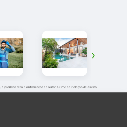
›
s, é proibida sem a autorização do autor. Crime de violação de direito