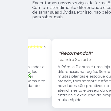
Executamos nossos serviços de forma Ex
Com um atendimento diferenciado e cu
de sanar suas dúvidas. Por isso, não dei
para saber mais.
☆☆☆☆☆
5
☆☆☆☆☆
"Recomendo!!"
Leandro Suzarte
tas lindas e
A Pérolla Plantas é uma loja com algun
‹
io Carlos
diferenciais na região. Sempre com
, super
muitas plantas e estoque que nos
onversa e te
atende, tbm sempre estão trazendo
 cuidar de
novidades, são proativos no
atendimento e desejo do cliente e a
entrega e execução de projetos deles 
muito rápido.