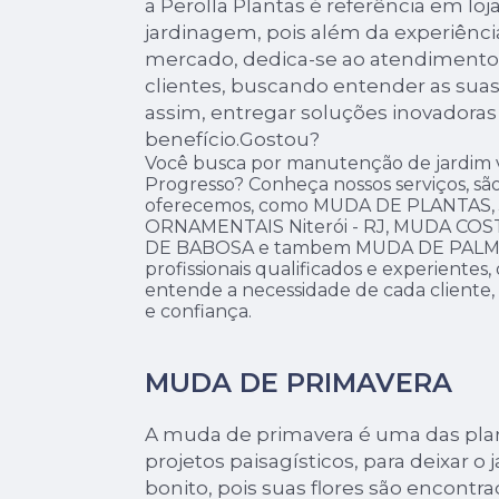
a Perolla Plantas é referência em loj
jardinagem, pois além da experiênci
mercado, dedica-se ao atendimento
clientes, buscando entender as suas
assim, entregar soluções inovadoras
benefício.Gostou?
Você busca por manutenção de jardim ve
Progresso? Conheça nossos serviços, sã
oferecemos, como MUDA DE PLANTAS,
ORNAMENTAIS Niterói - RJ, MUDA CO
DE BABOSA e tambem MUDA DE PALME
profissionais qualificados e experiente
entende a necessidade de cada cliente,
e confiança.
MUDA DE PRIMAVERA
A muda de primavera é uma das plan
projetos paisagísticos, para deixar o
bonito, pois suas flores são encontr