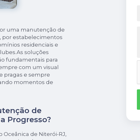
 por uma manutenção de
so, por estabelecimentos
ínios residenciais e
 clubes.As soluções
são fundamentais para
 sempre com um visual
 de pragas e sempre
riando momentos de
utenção de
ila Progresso?
 Oceânica de Niterói-RJ,