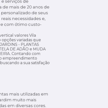
a e serviços de
a de mais de 20 anos de
 personalizado de seus
 reais necessidades e,
 e com ótimo custo-
rtical valores Vila
o opções variadas que
 JARDINS - PLANTAS
STELA DE ADÃO e MUDA
IRA. Contando com
s, o empreendimento
 buscando a sua satisfação
tas mais utilizadas em
 jardim muito mais
adas em diversas cores.