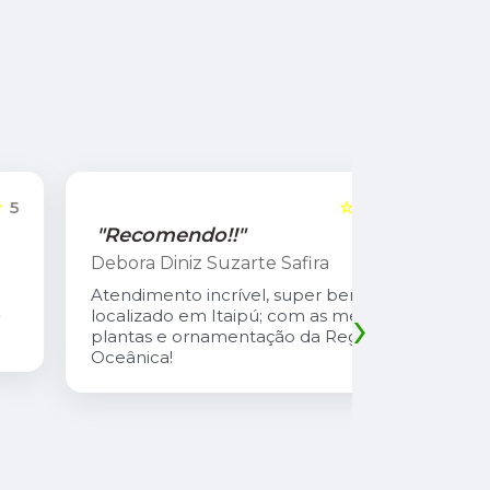
☆☆☆☆☆
5
"Recomendo!!"
"Recome
Debora Diniz Suzarte Safira
Cadu Sou
Atendimento incrível, super bem
Atendiment
›
localizado em Itaipú; com as melhores
com preço 
plantas e ornamentação da Região
safira é u
Oceânica!
atencioso
explica td
suas plant